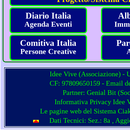
Diario Italia
Alb
Agenda Eventi
Imma
Comitiva Italia
Par
Persone Creative
Idee Vive (Associazione) - 
CF: 97809650159 - Email del
Partner:
Genial Bit
(
Soc
Informativa Privacy Idee 
Le pagine web del Sistema Ciak
Dati Tecnici: Sez.: 8a
, Agg